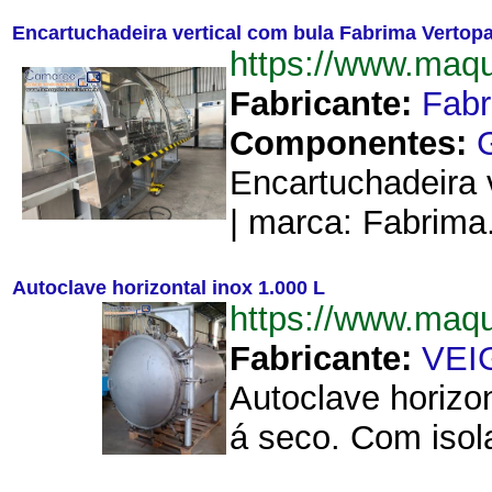
Encartuchadeira vertical com bula Fabrima Vertop
https://www.maq
Fabricante:
Fab
Componentes:
Encartuchadeira v
| marca: Fabrima
Autoclave horizontal inox 1.000 L
https://www.maq
Fabricante:
VEI
Autoclave horizon
á seco. Com isol