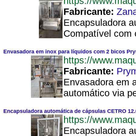
https://www.maq
Fabricante:
Zana
Encapsuladora au
Compatível com c
Envasadora em inox para líquidos com 2 bicos Pr
https://www.maq
Fabricante:
Pry
Envasadora em aç
automático via p
Encapsuladora automática de cápsulas CETRO 12.
https://www.maq
Encapsuladora au