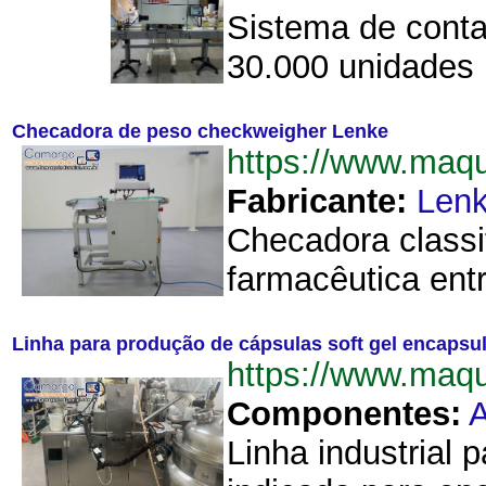
Sistema de conta
30.000 unidades 
Checadora de peso checkweigher Lenke
https://www.maq
Fabricante:
Len
Checadora classi
farmacêutica entr
Linha para produção de cápsulas soft gel encapsul
https://www.maq
Componentes:
Linha industrial 