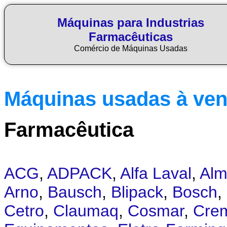
Máquinas para Industrias
Farmacêuticas
Comércio de Máquinas Usadas
Máquinas usadas à ve
Farmacêutica
ACG
,
ADPACK
,
Alfa Laval
,
Alm
Arno
,
Bausch
,
Blipack
,
Bosch
,
Cetro
,
Claumaq
,
Cosmar
,
Cre