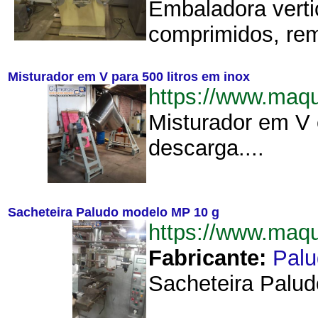
Embaladora vertic
comprimidos, rem
Misturador em V para 500 litros em inox
https://www.maq
Misturador em V 
descarga....
Sacheteira Paludo modelo MP 10 g
https://www.maq
Fabricante:
Palu
Sacheteira Palud