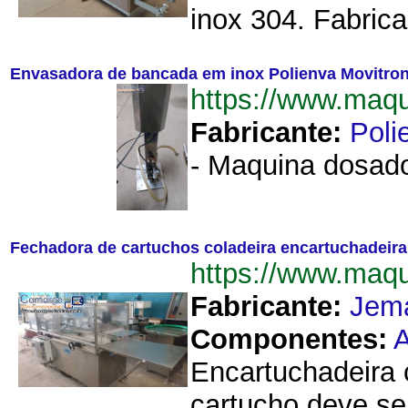
inox 304. Fabric
Envasadora de bancada em inox Polienva Movitro
https://www.maq
Fabricante:
Poli
- Maquina dosado
Fechadora de cartuchos coladeira encartuchadeir
https://www.maq
Fabricante:
Jem
Componentes:
A
Encartuchadeira 
cartucho deve se