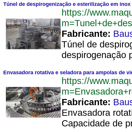
Túnel de despirogenização e esterilização em ino
https://www.maq
m=Tunel+de+des
Fabricante:
Bau
Túnel de despiro
despirogenação p
Envasadora rotativa e seladora para ampolas de vi
https://www.maq
m=Envasadora+r
Fabricante:
Bau
Envasadora rotat
Capacidade de pr