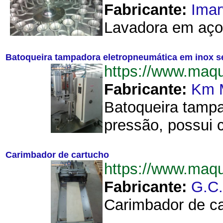
Fabricante:
Imar
Lavadora em aço i
Batoqueira tampadora eletropneumática em inox 
https://www.maq
Fabricante:
Km 
Batoqueira tampa
pressão, possui c
Carimbador de cartucho
https://www.maq
Fabricante:
G.C
Carimbador de car