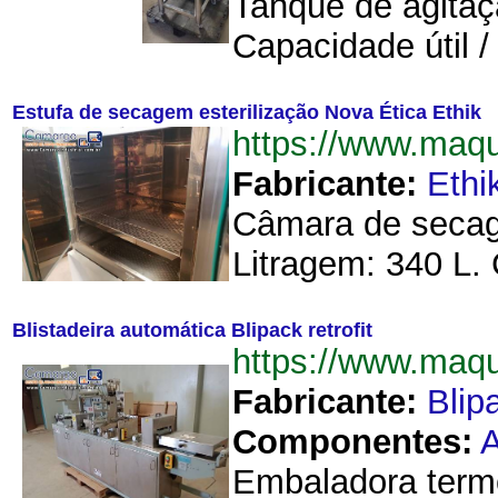
Tanque de agitaç
Capacidade útil / 
Estufa de secagem esterilização Nova Ética Ethik
https://www.maq
Fabricante:
Ethi
Câmara de secage
Litragem: 340 L.
Blistadeira automática Blipack retrofit
https://www.maqu
Fabricante:
Blip
Componentes:
A
Embaladora termo