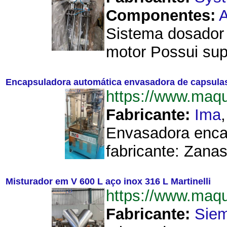
Componentes:
A
Sistema dosador 
motor Possui sup
Encapsuladora automática envasadora de capsulas
https://www.maq
Fabricante:
Ima
Envasadora encap
fabricante: Zanas
Misturador em V 600 L aço inox 316 L Martinelli
https://www.maq
Fabricante:
Sie