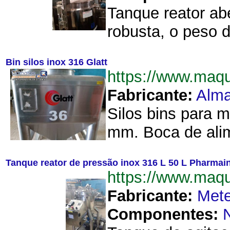
Tanque reator ab
robusta, o peso d
Bin silos inox 316 Glatt
https://www.maq
Fabricante:
Alma
Silos bins para 
mm. Boca de alim
Tanque reator de pressão inox 316 L 50 L Pharmai
https://www.maq
Fabricante:
Mete
Componentes: