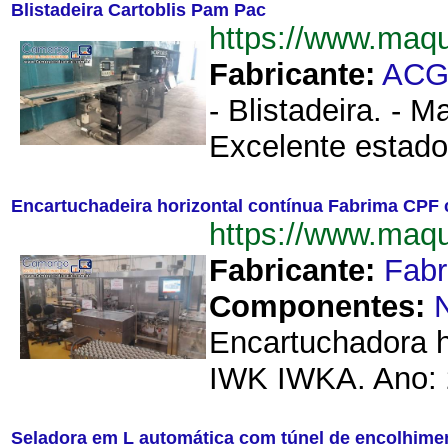
Blistadeira Cartoblis Pam Pac
https://www.maq
Fabricante:
AC
- Blistadeira. - 
Excelente estado
Encartuchadeira horizontal contínua Fabrima CPF 
https://www.maq
Fabricante:
Fab
Componentes:
Encartuchadora h
IWK IWKA. Ano: 2
Seladora em L automática com túnel de encolhime