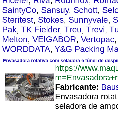
Ricefer
,
Riva
,
Rodrinox
,
Romac
SaintyCo
,
Sansuy
,
Schott
,
Sel
Steritest
,
Stokes
,
Sunnyvale
,
S
Pak
,
TK Fielder
,
Treu
,
Trevi
,
Tu
Melton
,
VEIGABOR
,
Vertopac
WORDDATA
,
Y&G Packing Ma
Envasadora rotativa com seladora e túnel de desp
https://www.maq
m=Envasadora+r
Fabricante:
Bau
Envasadora rotat
seladora de ampo