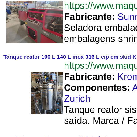
https://www.maq
Fabricante:
Sun
Seladora embalad
embalagens shrin
Tanque reator 100 L 140 L inox 316 L cip em ski
https://www.ma
Fabricante:
Kro
Componentes:
A
Zurich
Tanque reator si
saída. Marca / F