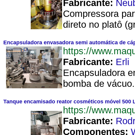
Fabricante:
Neub
Compressora para
direto no platô (
Encapsuladora envasadora semi automática de cáp
https://www.maq
Fabricante:
Erli
Encapsuladora en
bomba de vácuo. 
Tanque encamisado reator cosméticos móvel 500 
https://www.maq
Fabricante:
Rodr
Componentes: