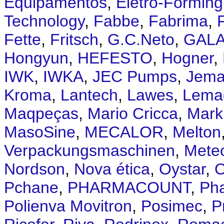
Equipamentos
,
Eletro-Forming
Technology
,
Fabbe
,
Fabrima
,
Fette
,
Fritsch
,
G.C.Neto
,
GALA
Hongyun
,
HEFESTO
,
Hogner
,
IWK
,
IWKA
,
JEC Pumps
,
Jema
Kroma
,
Lantech
,
Lawes
,
Lema
Maqpeças
,
Mario Cricca
,
Mark
MasoSine
,
MECALOR
,
Melton
Verpackungsmaschinen
,
Mete
Nordson
,
Nova ética
,
O​ystar
,
Pchane
,
PHARMACOUNT
,
Ph
Polienva Movitron
,
Posimec
,
P