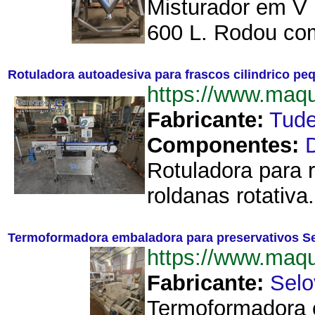
Misturador em V p
600 L. Rodou com
Rotuladora autoadesiva para frascos cilindrico p
https://www.maq
Fabricante:
Tude
Componentes:
Rotuladora para 
roldanas rotativa
Termoformadora embaladora para preservativos S
https://www.maq
Fabricante:
Selo
Termoformadora e