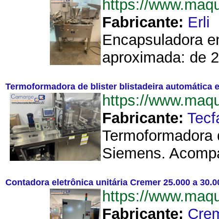
https://www.maq
Fabricante:
Erli
Encapsuladora en
aproximada: de 2 
Termoformadora de blister blistadeira automática 
https://www.maq
Fabricante:
Tecf
Termoformadora d
Siemens. Acompan
Contadora eletrônica unitária Cremer 25.000 a 30.
https://www.maq
Fabricante:
Cre