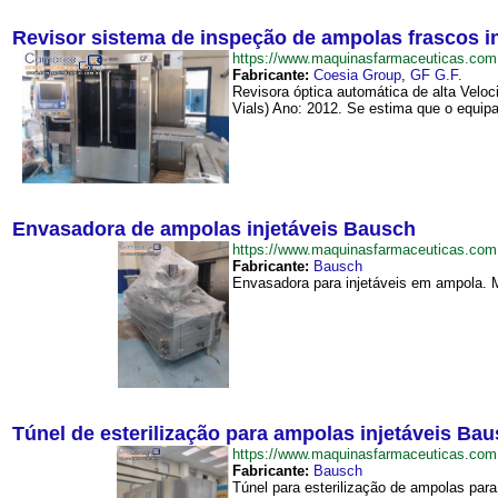
Revisor sistema de inspeção de ampolas frascos 
https://www.maquinasfarmaceuticas.c
Fabricante:
Coesia Group
,
GF G.F.
Revisora óptica automática de alta Velo
Vials) Ano: 2012. Se estima que o equipa
Envasadora de ampolas injetáveis Bausch
https://www.maquinasfarmaceuticas.co
Fabricante:
Bausch
Envasadora para injetáveis em ampola. M
Túnel de esterilização para ampolas injetáveis Ba
https://www.maquinasfarmaceuticas.co
Fabricante:
Bausch
Túnel para esterilização de ampolas par