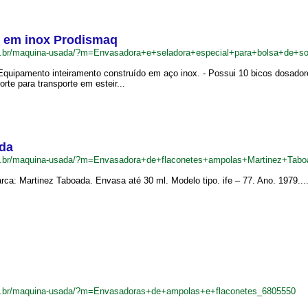
o em inox Prodismaq
om.br/maquina-usada/?m=Envasadora+e+seladora+especial+para+bolsa+de+
 Equipamento inteiramento construído em aço inox. - Possui 10 bicos dosador
rte para transporte em esteir...
ada
m.br/maquina-usada/?m=Envasadora+de+flaconetes+ampolas+Martinez+Tab
ca: Martinez Taboada. Envasa até 30 ml. Modelo tipo. ife – 77. Ano. 1979...
m.br/maquina-usada/?m=Envasadoras+de+ampolas+e+flaconetes_6805550