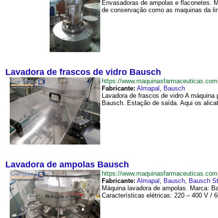
Envasadoras de ampolas e flaconetes. Ma
de conservação como as maquinas da lin
Lavadora de frascos de vidro Bausch
https://www.maquinasfarmaceuticas.co
Fabricante:
Almapal
,
Bausch
Lavadora de frascos de vidro A máquina 
Bausch. Estação de saída. Aqui os alicat
Lavadora de ampolas Bausch
https://www.maquinasfarmaceuticas.c
Fabricante:
Almapal
,
Bausch
,
Bausch St
Máquina lavadora de ampolas. Marca: Ba
Características elétricas: 220 – 400 V / 