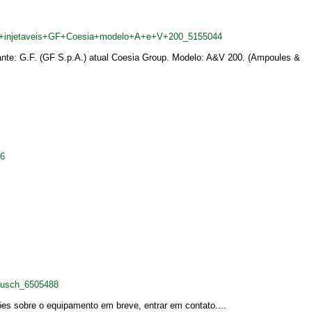
os+injetaveis+GF+Coesia+modelo+A+e+V+200_5155044
icante: G.F. (GF S.p.A.) atual Coesia Group. Modelo: A&V 200. (Ampoules &
26
ausch_6505488
ões sobre o equipamento em breve, entrar em contato....