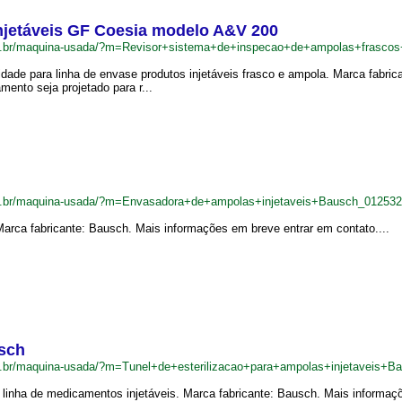
injetáveis GF Coesia modelo A&V 200
om.br/maquina-usada/?m=Revisor+sistema+de+inspecao+de+ampolas+frasc
cidade para linha de envase produtos injetáveis frasco e ampola. Marca fabr
mento seja projetado para r...
m.br/maquina-usada/?m=Envasadora+de+ampolas+injetaveis+Bausch_01253
arca fabricante: Bausch. Mais informações em breve entrar em contato....
usch
m.br/maquina-usada/?m=Tunel+de+esterilizacao+para+ampolas+injetaveis+B
a linha de medicamentos injetáveis. Marca fabricante: Bausch. Mais informaç