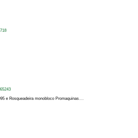
5718
065243
095 e Rosqueadeira monobloco Promaquinas....