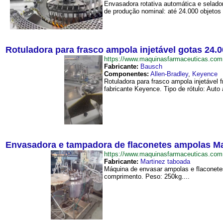
Envasadora rotativa automática e selado
de produção nominal: até 24.000 objetos
Rotuladora para frasco ampola injetável gotas 24.
https://www.maquinasfarmaceuticas.co
Fabricante:
Bausch
Componentes:
Allen-Bradley
,
Keyence
Rotuladora para frasco ampola injetável 
fabricante Keyence. Tipo de rótulo: Auto
Envasadora e tampadora de flaconetes ampolas M
https://www.maquinasfarmaceuticas.c
Fabricante:
Martinez taboada
Máquina de envasar ampolas e flaconetes
comprimento. Peso: 250kg....