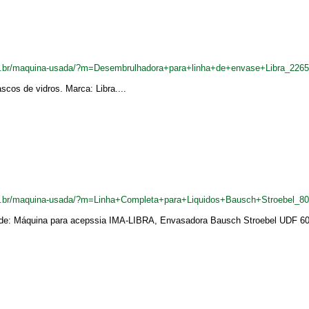
m.br/maquina-usada/?m=Desembrulhadora+para+linha+de+envase+Libra_226
cos de vidros. Marca: Libra....
m.br/maquina-usada/?m=Linha+Completa+para+Liquidos+Bausch+Stroebel_8
a de: Máquina para acepssia IMA-LIBRA, Envasadora Bausch Stroebel UDF 6