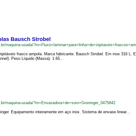
polas Bausch Strobel
m.br/maquina-usada/?m=Fluxo+laminar+para+linha+de+injetaveis+frascos+
e injetáveis frasco ampola. Marca fabricante: Bausch Strobel. Em inox 31
nnel). Peso Líquido (Massa): 1.65...
m.br/maquina-usada/?m=Envasadora+de+soro+Groninger_0475842
nger. Equipamento inteiramente em aço inox. Sistema de envase linear....