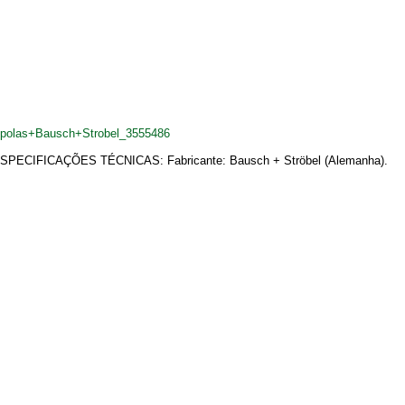
ampolas+Bausch+Strobel_3555486
6 L. ESPECIFICAÇÕES TÉCNICAS: Fabricante: Bausch + Ströbel (Alemanha).