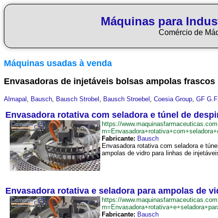
Máquinas para Indus
Comércio de Má
Máquinas usadas à venda
Envasadoras de injetáveis bolsas ampolas frascos
Almapal
,
Bausch
,
Bausch Strobel
,
Bausch Stroebel
,
Coesia Group
,
GF G.F
Envasadora rotativa com seladora e túnel de desp
https://www.maquinasfarmaceuticas.com
m=Envasadora+rotativa+com+seladora+
Fabricante:
Bausch
Envasadora rotativa com seladora e túnel
ampolas de vidro para linhas de injetáv
Envasadora rotativa e seladora para ampolas de vi
https://www.maquinasfarmaceuticas.com
m=Envasadora+rotativa+e+seladora+pa
Fabricante:
Bausch