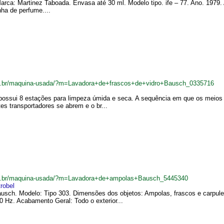
rca: Martinez Taboada. Envasa até 30 ml. Modelo tipo. ife – 77. Ano. 1979.
ha de perfume....
m.br/maquina-usada/?m=Lavadora+de+frascos+de+vidro+Bausch_0335716
possui 8 estações para limpeza úmida e seca. A sequência em que os meios se
es transportadores se abrem e o br...
om.br/maquina-usada/?m=Lavadora+de+ampolas+Bausch_5445340
robel
usch. Modelo: Tipo 303. Dimensões dos objetos: Ampolas, frascos e carpul
60 Hz. Acabamento Geral: Todo o exterior...