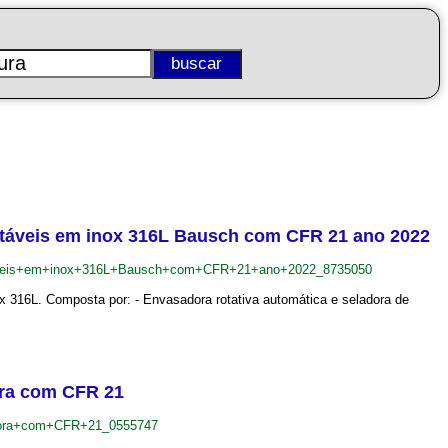
njetáveis em inox 316L Bausch com CFR 21 ano 2022
jetaveis+em+inox+316L+Bausch+com+CFR+21+ano+2022_8735050
ox 316L. Composta por: - Envasadora rotativa automática e seladora de
hora com CFR 21
+hora+com+CFR+21_0555747