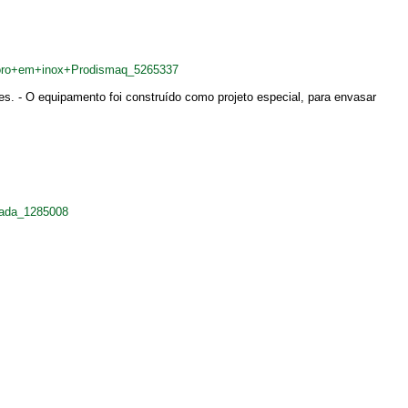
soro+em+inox+Prodismaq_5265337
es. - O equipamento foi construído como projeto especial, para envasar
oada_1285008
.