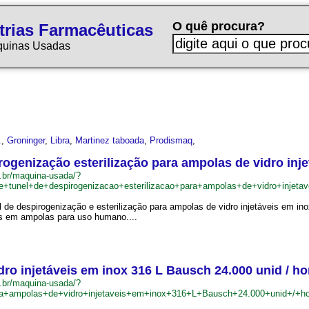
O quê procura?
trias Farmacêuticas
quinas Usadas
.
,
Groninger
,
Libra
,
Martinez taboada
,
Prodismaq
,
irogenização esterilização para ampolas de vidro i
.br/maquina-usada/?
e+tunel+de+despirogenizacao+esterilizacao+para+ampolas+de+vidro+in
 de despirogenização e esterilização para ampolas de vidro injetáveis em in
eis em ampolas para uso humano....
dro injetáveis em inox 316 L Bausch 24.000 unid / 
.br/maquina-usada/?
ra+ampolas+de+vidro+injetaveis+em+inox+316+L+Bausch+24.000+unid+/