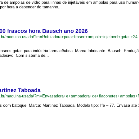
ra de ampolas de vidro para linhas de injetáveis em ampolas para uso human
 por hora a depender do tamanho...
000 frascos hora Bausch ano 2026
m.br/maquina-usada/?m=Rotuladora+para+frasco+ampola+injetavel+gotas+
frascos gotas para indústria farmacêutica. Marca fabricante: Bausch. Produç
 adesivo. Com sistema de...
artinez Taboada
om.br/maquina-usada/?m=Envasadora+e+tampadora+de+flaconetes+ampolas+
 com batoque. Marca: Martinez Taboada. Modelo tipo: Ife – 77. Envasa até 30