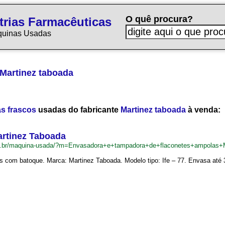
O quê procura?
trias Farmacêuticas
quinas Usadas
Martinez taboada
as frascos
usadas do fabricante
Martinez taboada
à venda:
artinez Taboada
om.br/maquina-usada/?m=Envasadora+e+tampadora+de+flaconetes+ampolas+
 com batoque. Marca: Martinez Taboada. Modelo tipo: Ife – 77. Envasa até 30