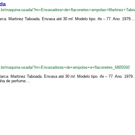
ada
m.br/maquina-usada/?m=Envasadora+de+flaconetes+ampolas+Martinez+Tab
ca: Martinez Taboada. Envasa até 30 ml. Modelo tipo. ife – 77. Ano. 1979...
m.br/maquina-usada/?m=Envasadoras+de+ampolas+e+flaconetes_6805550
rca: Martinez Taboada. Envasa até 30 ml. Modelo tipo. ife – 77. Ano. 1979.
ha de perfume....