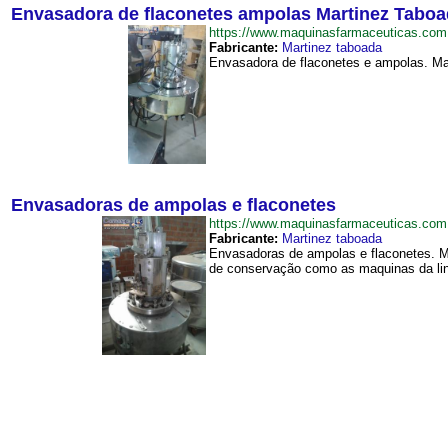
Envasadora de flaconetes ampolas Martinez Tabo
https://www.maquinasfarmaceuticas.co
Fabricante:
Martinez taboada
Envasadora de flaconetes e ampolas. Mar
Envasadoras de ampolas e flaconetes
https://www.maquinasfarmaceuticas.co
Fabricante:
Martinez taboada
Envasadoras de ampolas e flaconetes. Ma
de conservação como as maquinas da lin