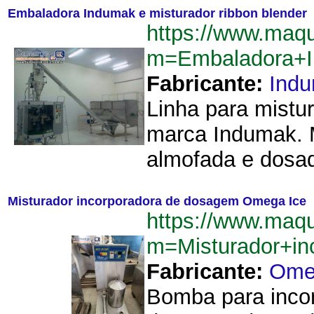
Embaladora Indumak e misturador ribbon blender
https://www.maq
m=Embaladora+I
Fabricante:
Ind
Linha para mistu
marca Indumak. 
almofada e dosad
Misturador incorporadora de dosagem Omega Ice
https://www.maq
m=Misturador+i
Fabricante:
Ome
Bomba para incor