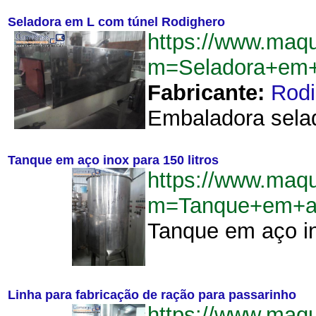
Seladora em L com túnel Rodighero
https://www.maq
m=Seladora+em+
Fabricante:
Rodi
Embaladora selad
Tanque em aço inox para 150 litros
https://www.maq
m=Tanque+em+ac
Tanque em aço in
Linha para fabricação de ração para passarinho
https://www.maq