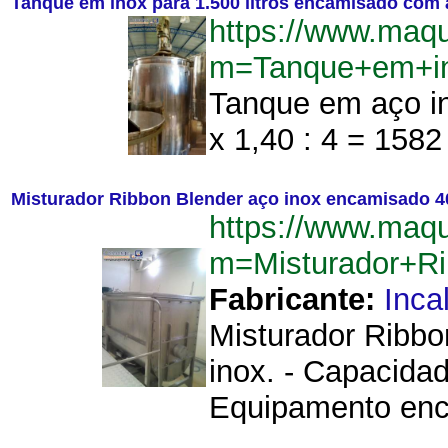
Tanque em inox para 1.500 litros encamisado com 
https://www.maq
m=Tanque+em+in
Tanque em aço in
x 1,40 : 4 = 1582 
Misturador Ribbon Blender aço inox encamisado 4
https://www.maq
m=Misturador+R
Fabricante:
Inca
Misturador Ribbo
inox. - Capacidad
Equipamento enc