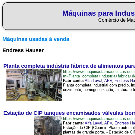
Máquinas para Indus
Comércio de Má
Máquinas usadas à venda
Endress Hauser
Planta completa indústria fábrica de alimentos p
https://www.maquinasfarmaceuticas.com
m=Planta+completa+industria+fabrica+
Fabricante:
Alfa Laval
,
APV
,
Endress Ha
Planta completa industrial com prédio, i
cozimento, homogeneização, mistura e fr
Estação de CIP tanques encamisados válvulas bom
https://www.maquinasfarmaceuticas.c
Fabricante:
Alfa Laval
,
APV
,
Endress Ha
Estação de CIP (Clean-in-Place) automat
plantas de grande porte. - Estação de CI