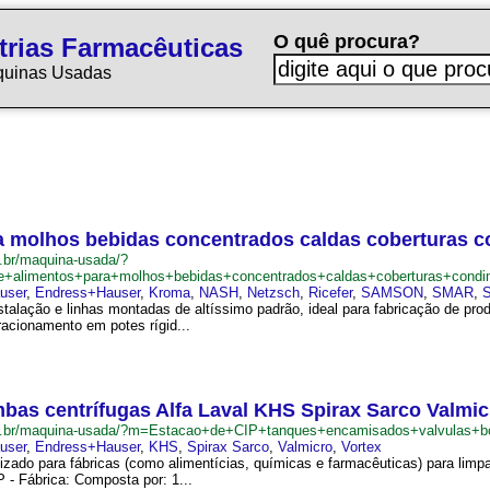
O quê procura?
trias Farmacêuticas
quinas Usadas
ara molhos bebidas concentrados caldas coberturas
.br/maquina-usada/?
de+alimentos+para+molhos+bebidas+concentrados+caldas+coberturas+cond
user
,
Endress+Hauser
,
Kroma
,
NASH
,
Netzsch
,
Ricefer
,
SAMSON
,
SMAR
,
S
nstalação e linhas montadas de altíssimo padrão, ideal para fabricação de p
acionamento em potes rígid...
bas centrífugas Alfa Laval KHS Spirax Sarco Valmic
om.br/maquina-usada/?m=Estacao+de+CIP+tanques+encamisados+valvulas+b
user
,
Endress+Hauser
,
KHS
,
Spirax Sarco
,
Valmicro
,
Vortex
izado para fábricas (como alimentícias, químicas e farmacêuticas) para limp
P - Fábrica: Composta por: 1...