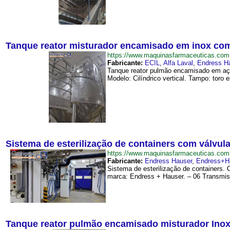
Tanque reator misturador encamisado em inox com 
https://www.maquinasfarmaceuticas.co
Fabricante:
ECIL
,
Alfa Laval
,
Endress H
Tanque reator pulmão encamisado em aço 
Modelo: Cilíndrico vertical. Tampo: toro e
Sistema de esterilização de containers com válvul
https://www.maquinasfarmaceuticas.co
Fabricante:
Endress Hauser
,
Endress+H
Sistema de esterilização de containers. 
marca: Endress + Hauser. – 06 Transmiss
Tanque reator pulmão encamisado misturador Inox 