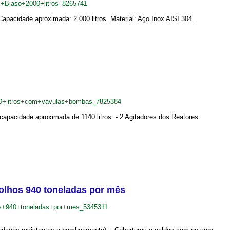
+Biaso+2000+litros_8265741
pacidade aproximada: 2.000 litros. Material: Aço Inox AISI 304.
40+litros+com+vavulas+bombas_7825384
capacidade aproximada de 1140 litros. - 2 Agitadores dos Reatores
olhos 940 toneladas por mês
s+940+toneladas+por+mes_5345311