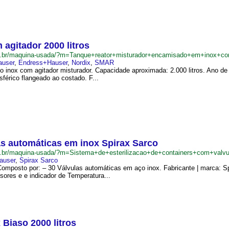
agitador 2000 litros
m.br/maquina-usada/?m=Tanque+reator+misturador+encamisado+em+inox+co
auser
,
Endress+Hauser
,
Nordix
,
SMAR
inox com agitador misturador. Capacidade aproximada: 2.000 litros. Ano de 
sférico flangeado ao costado. F...
as automáticas em inox Spirax Sarco
m.br/maquina-usada/?m=Sistema+de+esterilizacao+de+containers+com+val
auser
,
Spirax Sarco
Composto por: – 30 Válvulas automáticas em aço inox. Fabricante | marca: Sp
ores e e indicador de Temperatura...
Biaso 2000 litros