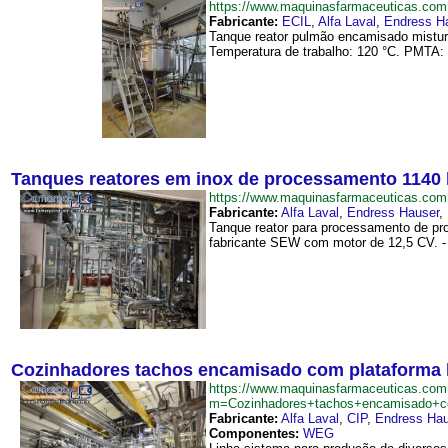
https://www.maquinasfarmaceuticas.co
Fabricante:
ECIL
,
Alfa Laval
,
Endress H
Tanque reator pulmão encamisado mistura
Temperatura de trabalho: 120 °C. PMTA: 4 
Tanques reatores em inox de processamento 1140 
https://www.maquinasfarmaceuticas.c
Fabricante:
Alfa Laval
,
Endress Hauser
,
Tanque reator para processamento de pro
fabricante SEW com motor de 12,5 CV. - 
Cozinhadores tachos encamisado com plataforma b
https://www.maquinasfarmaceuticas.com
m=Cozinhadores+tachos+encamisado+co
Fabricante:
Alfa Laval
,
CIP
,
Endress Hau
Componentes:
WEG