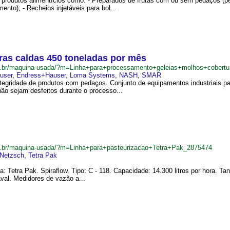
s produtos alimentícios como: - Preparados de frutas com ou sem pedaços (
to); - Recheios injetáveis para bol...
ras caldas 450 toneladas por mês
m.br/maquina-usada/?m=Linha+para+processamento+geleias+molhos+cober
user
,
Endress+Hauser
,
Loma Systems
,
NASH
,
SMAR
tegridade de produtos com pedaços. Conjunto de equipamentos industriais p
ão sejam desfeitos durante o processo...
m.br/maquina-usada/?m=Linha+para+pasteurizacao+Tetra+Pak_2875474
Netzsch
,
Tetra Pak
a: Tetra Pak. Spiraflow. Tipo: C - 118. Capacidade: 14.300 litros por hora.
aval. Medidores de vazão a...