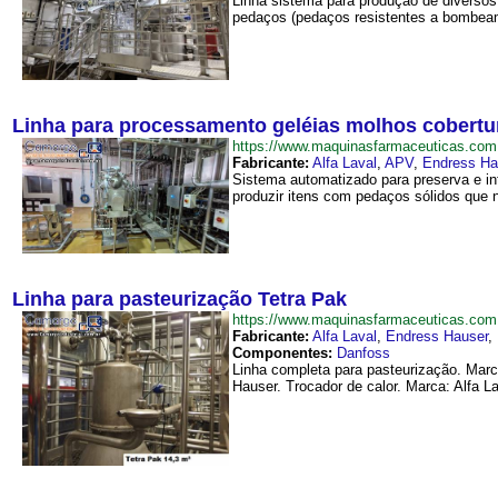
Linha sistema para produção de diverso
pedaços (pedaços resistentes a bombeamen
Linha para processamento geléias molhos cobertu
https://www.maquinasfarmaceuticas.co
Fabricante:
Alfa Laval
,
APV
,
Endress Ha
Sistema automatizado para preserva e in
produzir itens com pedaços sólidos que n
Linha para pasteurização Tetra Pak
https://www.maquinasfarmaceuticas.co
Fabricante:
Alfa Laval
,
Endress Hauser
,
Componentes:
Danfoss
Linha completa para pasteurização. Marc
Hauser. Trocador de calor. Marca: Alfa L