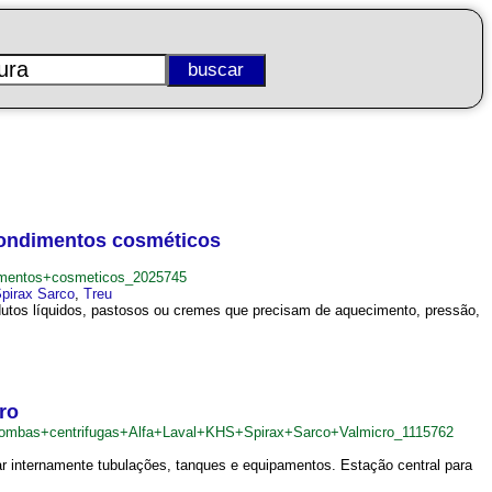
 condimentos cosméticos
imentos+cosmeticos_2025745
pirax Sarco
,
Treu
rodutos líquidos, pastosos ou cremes que precisam de aquecimento, pressão,
ro
ombas+centrifugas+Alfa+Laval+KHS+Spirax+Sarco+Valmicro_1115762
ar internamente tubulações, tanques e equipamentos. Estação central para