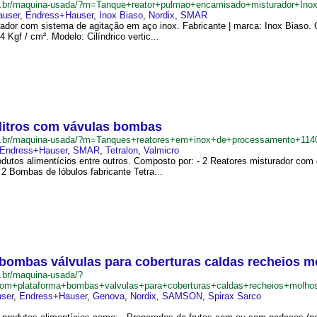
m.br/maquina-usada/?m=Tanque+reator+pulmao+encamisado+misturador+Inox
auser
,
Endress+Hauser
,
Inox Biaso
,
Nordix
,
SMAR
dor com sistema de agitação em aço inox. Fabricante | marca: Inox Biaso. Ca
Kgf / cm². Modelo: Cilíndrico vertic...
litros com vávulas bombas
om.br/maquina-usada/?m=Tanques+reatores+em+inox+de+processamento+11
Endress+Hauser
,
SMAR
,
Tetralon
,
Valmicro
dutos alimentícios entre outros. Composto por: - 2 Reatores misturador com 
2 Bombas de lóbulos fabricante Tetra...
ombas válvulas para coberturas caldas recheios m
.br/maquina-usada/?
m+plataforma+bombas+valvulas+para+coberturas+caldas+recheios+molho
ser
,
Endress+Hauser
,
Genova
,
Nordix
,
SAMSON
,
Spirax Sarco