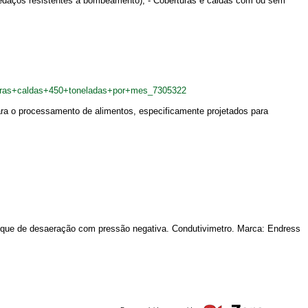
pedaços resistentes a bombeamento); - Coberturas e caldas com ou sem
turas+caldas+450+toneladas+por+mes_7305322
ara o processamento de alimentos, especificamente projetados para
 Tanque de desaeração com pressão negativa. Condutivimetro. Marca: Endress