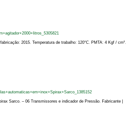
m+agitador+2000+litros_5305821
fabricação: 2015. Temperatura de trabalho: 120°C. PMTA: 4 Kgf / cm².
vulas+automaticas+em+inox+Spirax+Sarco_1385152
irax Sarco. – 06 Transmissores e indicador de Pressão. Fabricante |