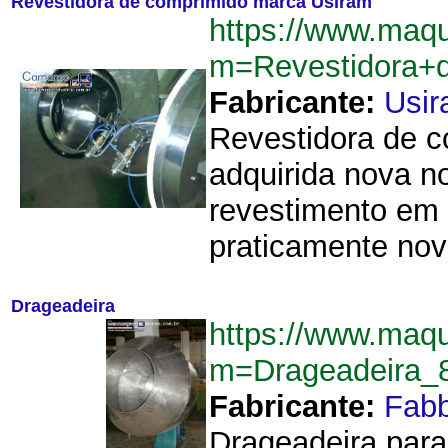
Revestidora de comprimido marca Usiram
https://www.maq
m=Revestidora+
Fabricante:
Usi
Revestidora de c
adquirida nova n
revestimento em
praticamente novo
Drageadeira
https://www.maq
m=Drageadeira_
Fabricante:
Fab
Drageadeira para 