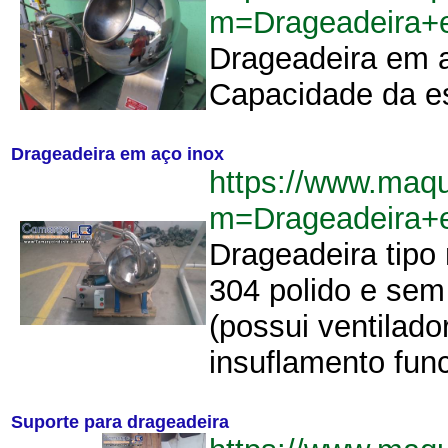
m=Drageadeira+
Drageadeira em a
Capacidade da esfe
Drageadeira em aço inox
https://www.maq
m=Drageadeira+
Drageadeira tipo
304 polido e sem
(possui ventilado
insuflamento fun
Suporte para drageadeira