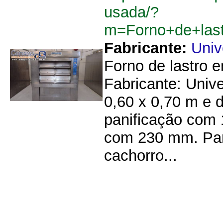
usada/?
m=Forno+de+las
Fabricante:
Univ
Forno de lastro 
Fabricante: Univ
0,60 x 0,70 m e 
panificação com 
com 230 mm. Par
cachorro...