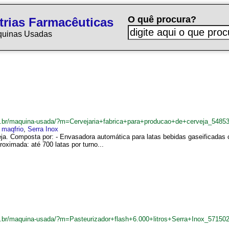
O quê procura?
trias Farmacêuticas
quinas Usadas
.br/maquina-usada/?m=Cervejaria+fabrica+para+producao+de+cerveja_5485
,
maqfrio
,
Serra Inox
eja. Composta por: - Envasadora automática para latas bebidas gaseificadas 
ximada: até 700 latas por turno...
.br/maquina-usada/?m=Pasteurizador+flash+6.000+litros+Serra+Inox_57150