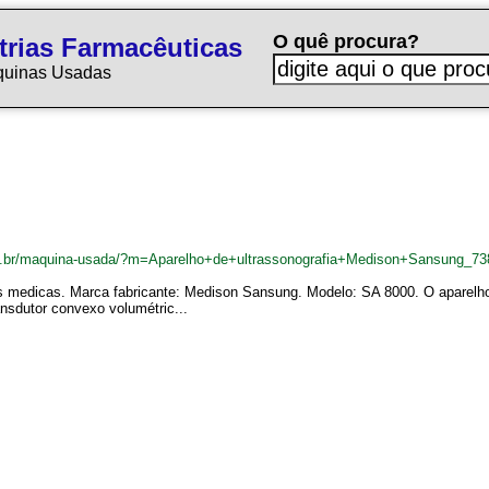
O quê procura?
trias Farmacêuticas
quinas Usadas
m.br/maquina-usada/?m=Aparelho+de+ultrassonografia+Medison+Sansung_7
as medicas. Marca fabricante: Medison Sansung. Modelo: SA 8000. O aparelho 
ansdutor convexo volumétric...