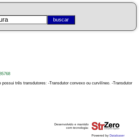
385768
possui três transdutores: -Transdutor convexo ou curvilíneo. -Transdutor
Desenvolvido e mantido
com tecnologia:
Powered by
Databaser