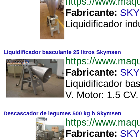
https://www.maq
Fabricante:
SK
Liquidificador in
Liquidificador basculante 25 litros Skymsen
https://www.maq
Fabricante:
SK
Liquidificador b
V. Motor: 1.5 CV
Descascador de legumes 500 kg h Skymsen
https://www.ma
Fabricante:
SK