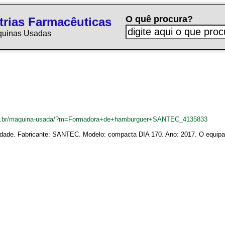
O quê procura?
trias Farmacêuticas
quinas Usadas
om.br/maquina-usada/?m=Formadora+de+hamburguer+SANTEC_4135833
de. Fabricante: SANTEC. Modelo: compacta DIA 170. Ano: 2017. O equipame