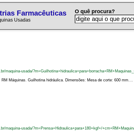
O quê procura?
trias Farmacêuticas
quinas Usadas
m.br/maquina-usada/?m=Guilhotina+hidraulica+para+borracha+RM+Maquinas
a: RM Máquinas. Guilhotina hidráulica. Dimensões: Mesa de corte: 600 mm....
om.br/maquina-usada/?m=Prensa+Hidraulica+para+180+kgf+/+cm+RM+Maqui