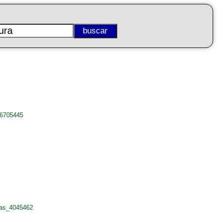
_6705445
nas_4045462