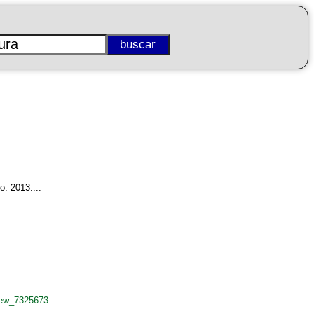
: 2013....
rew_7325673