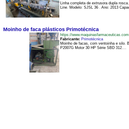
Linha completa de extrusora dupla rosca
Line. Modelo: SJSL 36 . Ano: 2013 Capac
Moinho de faca plásticos Primotécnica
https://www.maquinasfarmaceuticas.co
Fabricante:
Primotécnica
Moinho de facas, com ventoinha e silo. 
P2007G Motor 30 HP Série SBD 312....