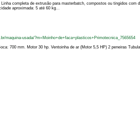
. Linha completa de extrusão para masterbatch, compostos ou tingidos com do
idade aproximada: 5 até 60 kg...
m.br/maquina-usada/?m=Moinho+de+faca+plasticos+Primotecnica_7565654
Boca: 700 mm. Motor 30 hp. Ventoinha de ar (Motor 5,5 HP) 2 peneiras Tubula