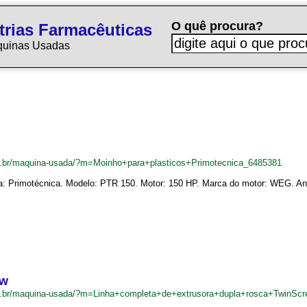
O quê procura?
trias Farmacêuticas
quinas Usadas
m.br/maquina-usada/?m=Moinho+para+plasticos+Primotecnica_6485381
: Primotécnica. Modelo: PTR 150. Motor: 150 HP. Marca do motor: WEG. Ano
ew
m.br/maquina-usada/?m=Linha+completa+de+extrusora+dupla+rosca+TwinSc