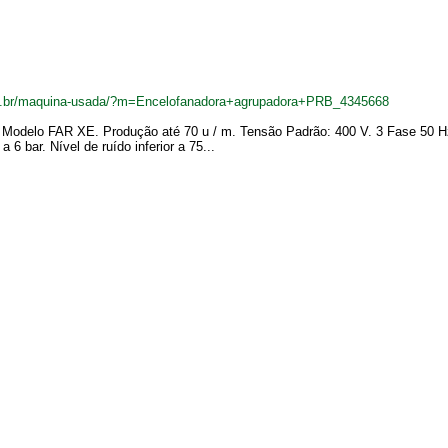
m.br/maquina-usada/?m=Encelofanadora+agrupadora+PRB_4345668
odelo FAR XE. Produção até 70 u / m. Tensão Padrão: 400 V. 3 Fase 50 Hz +
 6 bar. Nível de ruído inferior a 75...