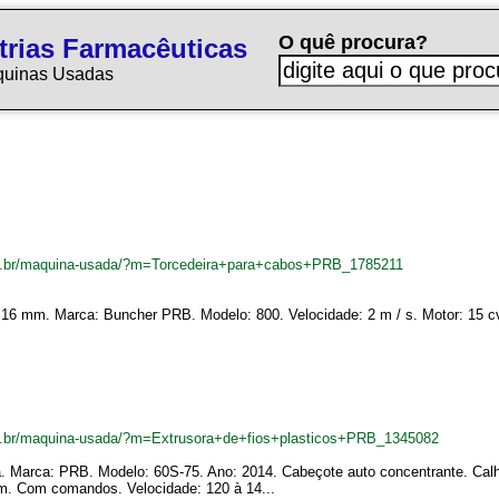
O quê procura?
trias Farmacêuticas
quinas Usadas
m.br/maquina-usada/?m=Torcedeira+para+cabos+PRB_1785211
 16 mm. Marca: Buncher PRB. Modelo: 800. Velocidade: 2 m / s. Motor: 15 cv.
m.br/maquina-usada/?m=Extrusora+de+fios+plasticos+PRB_1345082
eta. Marca: PRB. Modelo: 60S-75. Ano: 2014. Cabeçote auto concentrante. Ca
. Com comandos. Velocidade: 120 à 14...