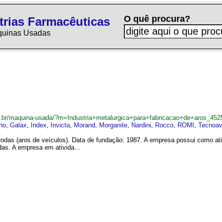
O quê procura?
trias Farmacêuticas
quinas Usadas
.br/maquina-usada/?m=Industria+metalurgica+para+fabricacao+de+aros_452
ho
,
Galax
,
Index
,
Invicta
,
Morand
,
Morganite
,
Nardini
,
Rocco
,
ROMI
,
Tecnoa
 rodas (aros de veículos). Data de fundação: 1987. A empresa possui como ati
das. A empresa em ativida...