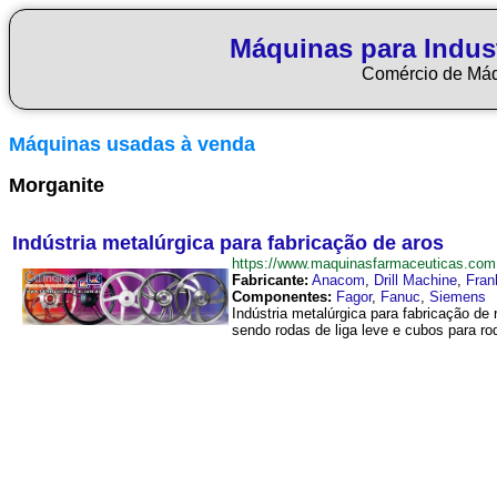
Máquinas para Indus
Comércio de Má
Máquinas usadas à venda
Morganite
Indústria metalúrgica para fabricação de aros
https://www.maquinasfarmaceuticas.com
Fabricante:
Anacom
,
Drill Machine
,
Fran
Componentes:
Fagor
,
Fanuc
,
Siemens
Indústria metalúrgica para fabricação de
sendo rodas de liga leve e cubos para ro