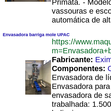
Primata. - Modelo
vassouras e esco
automática de alt
Envasadora barriga mole UPAC
https://www.maq
m=Envasadora+b
Fabricante:
Exi
Componentes:
Envasadora de lí
Envasadora para "
envasadora de s
trabalhada: 1.50