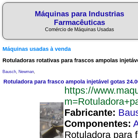
Máquinas para Industrias
Farmacêuticas
Comércio de Máquinas Usadas
Máquinas usadas à venda
Rotuladoras rotativas para frascos ampolas injetáv
Bausch
,
Newman
,
Rotuladora para frasco ampola injetável gotas 24.
https://www.maq
m=Rotuladora+pa
Fabricante:
Bau
Componentes:
A
Rotuladora para f