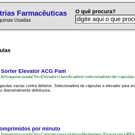
O quê procura?
trias Farmacêuticas
quinas Usadas
ulas
s Sorter Elevator ACG Pam
m.br/maquina-usada/?m=Elevador+classificadora+selecionadora+de+capsu
capsulas vazias contra defeitos. Selecionadora de cápsulas e elevador para
as diametralmente defeituosa...
comprimidos por minuto
m.br/maquina-usada/?m=Compressora+rotativa+Neuberger+20+puncoes+900