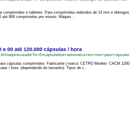
e comprimidos e tabletes. Para comprimidos redondos de 13 mm e oblongos
 até 900 comprimidos por minuto. Máquin...
e 00 até 120.000 cápsulas / hora
om.br/maquina-usada/?m=Encapsuladora+automatica+em+inox+para+capsula
para cápsulas comprimidos. Fabricante | marca: CETRO Modelo: CACM 1200.
ulas / hora. (dependendo do tamanho). Tipos de c...