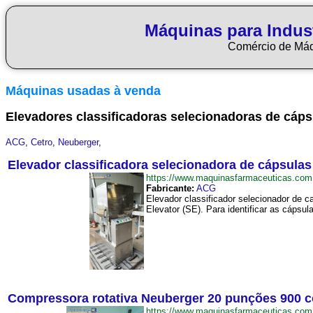
Máquinas para Indus
Comércio de Má
Máquinas usadas à venda
Elevadores classificadoras selecionadoras de cáps
ACG
,
Cetro
,
Neuberger
,
Elevador classificadora selecionadora de cápsula
https://www.maquinasfarmaceuticas.co
Fabricante:
ACG
Elevador classificador selecionador de 
Elevator (SE). Para identificar as cápsul
Compressora rotativa Neuberger 20 punções 900 
https://www.maquinasfarmaceuticas.co