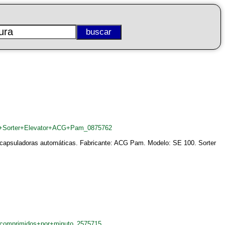
las+Sorter+Elevator+ACG+Pam_0875762
 encapsuladoras automáticas. Fabricante: ACG Pam. Modelo: SE 100. Sorter
+comprimidos+por+minuto_2575715