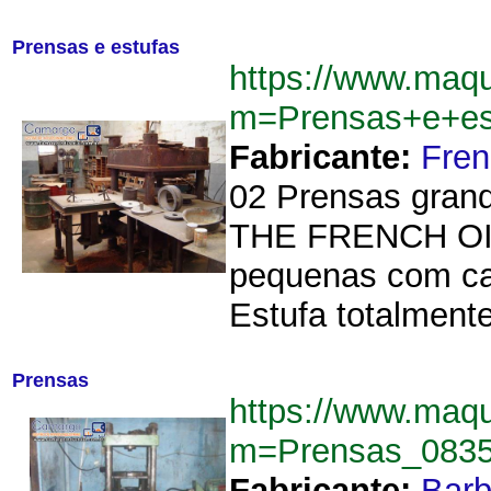
Prensas e estufas
https://www.maq
m=Prensas+e+es
Fabricante:
Fren
02 Prensas gran
THE FRENCH OIL
pequenas com ca
Estufa totalmente
Prensas
https://www.maq
m=Prensas_083
Fabricante:
Barb