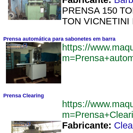
PRENSA 150 TO
TON VICNETINI
Prensa automática para sabonetes em barra
https://www.maq
m=Prensa+autom
Prensa Clearing
https://www.maq
m=Prensa+Clear
Fabricante:
Clea