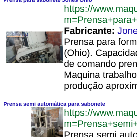
Prensa para sabonete Jones Ohio
https://www.maq
m=Prensa+para+
Fabricante:
Jon
Prensa para form
(Ohio). Capacida
de comando prens
Maquina trabalh
produção aproxim
Prensa semi automática para sabonete
https://www.maq
m=Prensa+semi+
Prensa semi auto