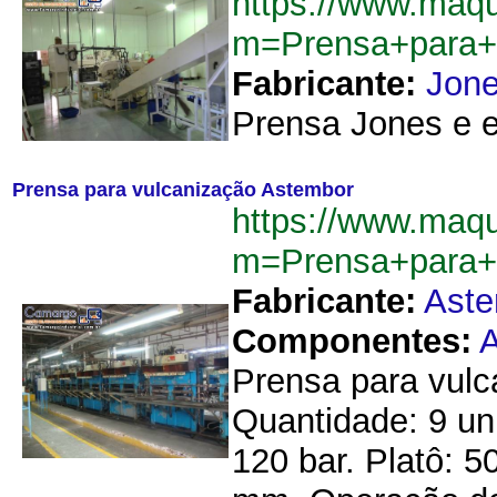
https://www.maq
m=Prensa+para+
Fabricante:
Jon
Prensa Jones e es
Prensa para vulcanização Astembor
https://www.maq
m=Prensa+para+
Fabricante:
Ast
Componentes:
A
Prensa para vulc
Quantidade: 9 un
120 bar. Platô: 5