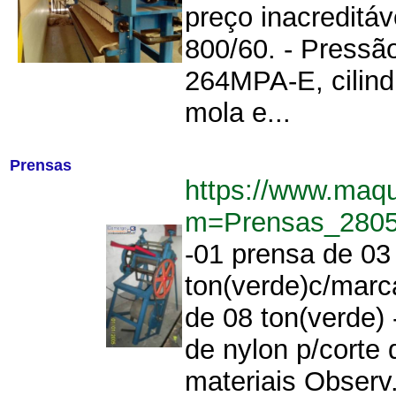
preço inacreditáv
800/60. - Pressã
264MPA-E, cilindr
mola e...
Prensas
https://www.maq
m=Prensas_280
-01 prensa de 03
ton(verde)c/marc
de 08 ton(verde)
de nylon p/corte 
materiais Observ.