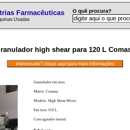
O quê procura?
trias Farmacêuticas
quinas Usadas
ranulador high shear para 120 L Coma
Granulador em inox.
Marca: Comasa.
Modelo: High Shear Mixer.
Em inox 316 L.
Com agitador lateral.