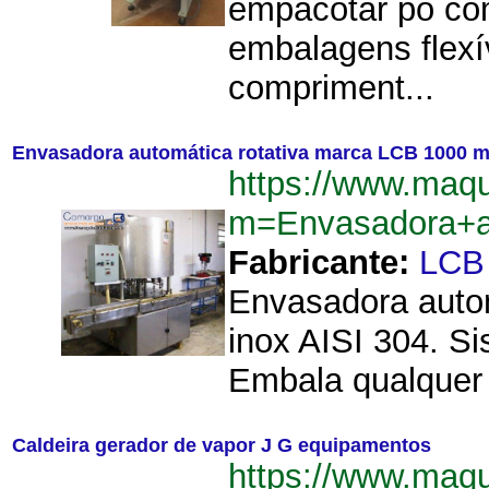
empacotar pó com 
embalagens flexí
compriment...
Envasadora automática rotativa marca LCB 1000 m
https://www.maq
m=Envasadora+a
Fabricante:
LCB
Envasadora autom
inox AISI 304. Si
Embala qualquer 
Caldeira gerador de vapor J G equipamentos
https://www.maq