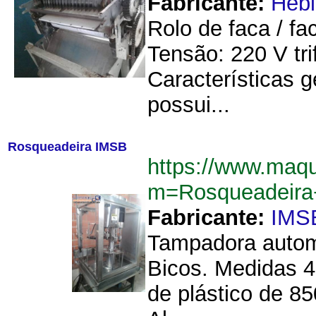
Fabricante:
Hebl
Rolo de faca / fa
Tensão: 220 V tr
Características 
possui...
Rosqueadeira IMSB
https://www.maq
m=Rosqueadeir
Fabricante:
IMS
Tampadora automá
Bicos. Medidas 4
de plástico de 8