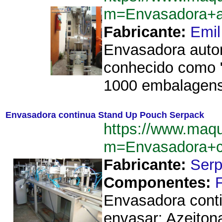
m=Envasadora+au
Fabricante:
Emil
Envasadora automá
conhecido como "
1000 embalagens 
Envasadora continua Stand Up Pouch Serpack
https://www.maq
m=Envasadora+c
Fabricante:
Ser
Componentes:
Envasadora cont
envasar: Azeito