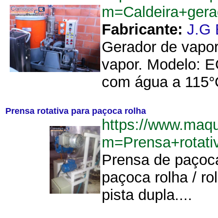
m=Caldeira+ger
Fabricante:
J.G 
Gerador de vapor
vapor. Modelo: E
com água a 115°C
Prensa rotativa para paçoca rolha
https://www.maq
m=Prensa+rotati
Prensa de paçoca
paçoca rolha / r
pista dupla....