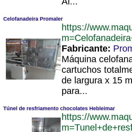
Al...
Celofanadeira Promaler
https://www.maq
m=Celofanadeir
Fabricante:
Prom
Máquina celofana
cartuchos totalm
de largura x 15 
para...
Túnel de resfriamento chocolates Hebleimar
https://www.maq
m=Tunel+de+resf