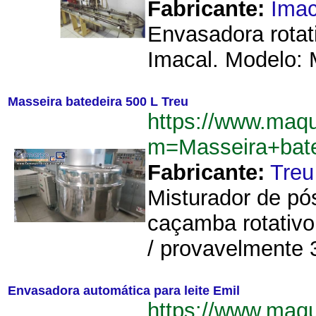
Fabricante:
Imac
Envasadora rotat
Imacal. Modelo: M
Masseira batedeira 500 L Treu
https://www.maq
m=Masseira+bat
Fabricante:
Treu
Misturador de pó
caçamba rotativo
/ provavelmente 3
Envasadora automática para leite Emil
https://www.maq