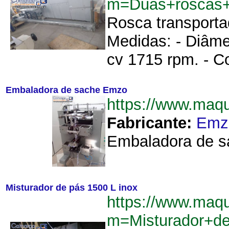
m=Duas+roscas+
Rosca transporta
Medidas: - Diâme
cv 1715 rpm. - Co
Embaladora de sache Emzo
https://www.ma
Fabricante:
Emz
Embaladora de s
Misturador de pás 1500 L inox
https://www.maq
m=Misturador+d