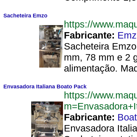
Sacheteira Emzo
https://www.maq
Fabricante:
Emz
Sacheteira Emzo.
mm, 78 mm e 2 g
alimentação. Maq
Envasadora Italiana Boato Pack
https://www.maq
m=Envasadora+I
Fabricante:
Boat
Envasadora Itali