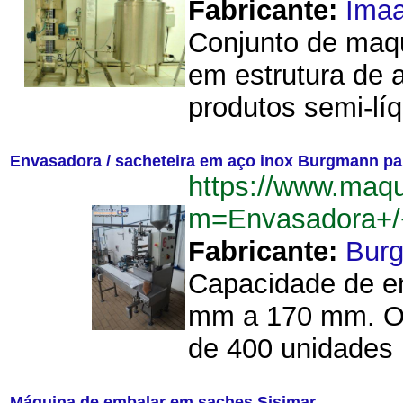
Fabricante:
Imaa
Conjunto de maqu
em estrutura de 
produtos semi-líq
Envasadora / sacheteira em aço inox Burgmann par
https://www.maq
m=Envasadora+/
Fabricante:
Bur
Capacidade de en
mm a 170 mm. O 
de 400 unidades 
Máquina de embalar em saches Sisimar