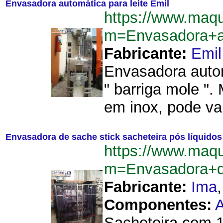
Envasadora automática para leite Emil
https://www.maq
m=Envasadora+au
Fabricante:
Emil
Envasadora automá
" barriga mole "
em inox, pode var
Envasadora de sache stick sacheteira pós líquidos
https://www.maq
m=Envasadora+d
Fabricante:
Ima
Componentes:
Sacheteira com 1