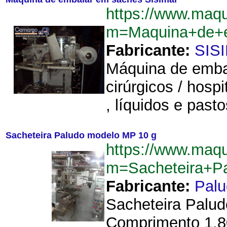
https://www.maq
m=Maquina+de+e
Fabricante:
SIS
Máquina de emba
cirúrgicos / hosp
, líquidos e pas
Sacheteira Paludo modelo MP 10 g
https://www.maq
m=Sacheteira+P
Fabricante:
Palu
Sacheteira Palud
Comprimento 1,80