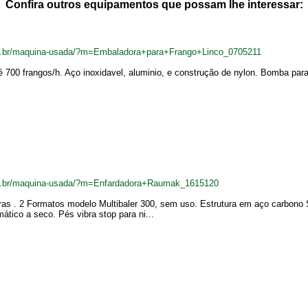
Confira outros equipamentos que possam lhe interessar:
m.br/maquina-usada/?m=Embaladora+para+Frango+Linco_0705211
700 frangos/h. Aço inoxidavel, aluminio, e construção de nylon. Bomba para
m.br/maquina-usada/?m=Enfardadora+Raumak_1615120
s . 2 Formatos modelo Multibaler 300, sem uso. Estrutura em aço carbono S
ático a seco. Pés vibra stop para ni...