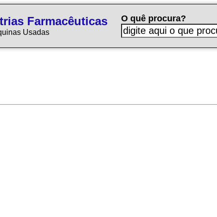
O quê procura?
trias Farmacêuticas
quinas Usadas