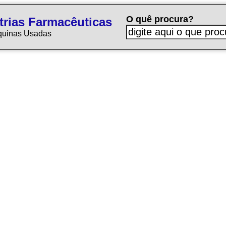
O quê procura?
trias Farmacêuticas
quinas Usadas