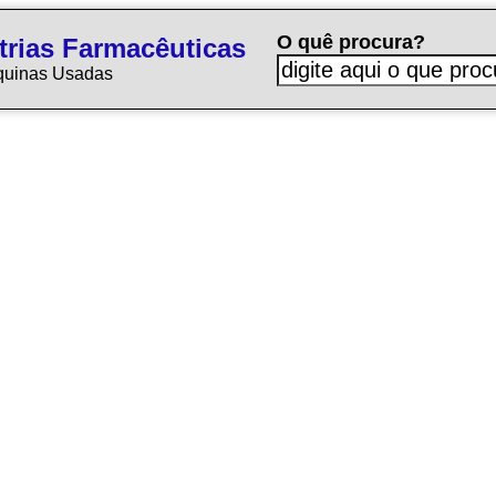
O quê procura?
trias Farmacêuticas
quinas Usadas