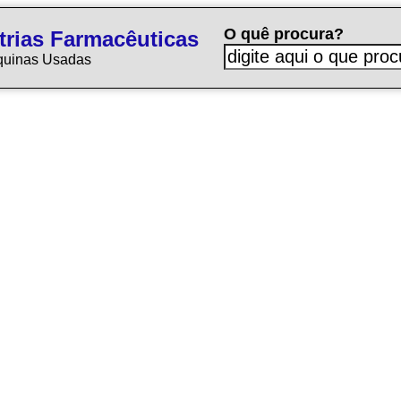
O quê procura?
trias Farmacêuticas
quinas Usadas