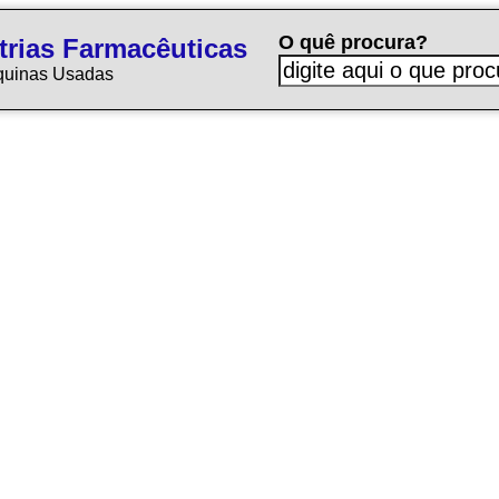
O quê procura?
trias Farmacêuticas
quinas Usadas